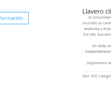
Llavero cl
nformación
El conocimient
recorrido un camin
anatomía y el pla
Por ello, buscamo
Sin duda, es
independienteme
Disponemos de 
SKU:
N/D
Categor